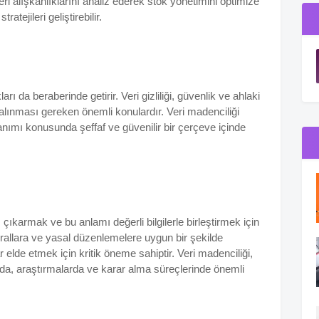
eri alışkanlıklarını analiz ederek stok yönetimini optimize
atejileri geliştirebilir.
rı da beraberinde getirir. Veri gizliliği, güvenlik ve ahlaki
 alınması gereken önemli konulardır. Veri madenciliği
anımı konusunda şeffaf ve güvenilir bir çerçeve içinde
çıkarmak ve bu anlamı değerli bilgilerle birleştirmek için
kurallara ve yasal düzenlemelere uygun bir şekilde
r elde etmek için kritik öneme sahiptir. Veri madenciliği,
ında, araştırmalarda ve karar alma süreçlerinde önemli