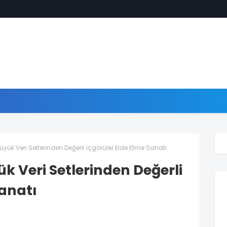
Büyük Veri Setlerinden Değerli İçgörüler Elde Etme Sanatı
ük Veri Setlerinden Değerli
Sanatı