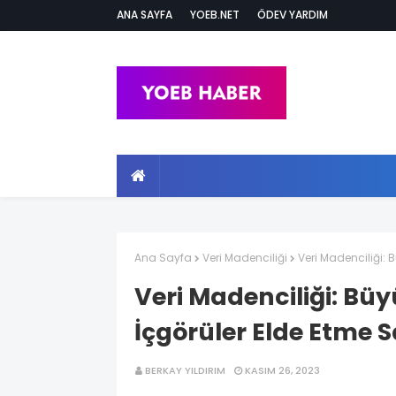
ANA SAYFA
YOEB.NET
ÖDEV YARDIM
Ana Sayfa
Veri Madenciliği
Veri Madenciliği: 
Veri Madenciliği: Büy
İçgörüler Elde Etme 
BERKAY YILDIRIM
KASIM 26, 2023