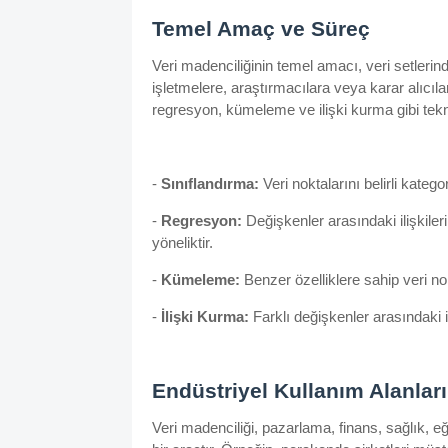
Temel Amaç ve Süreç
Veri madenciliğinin temel amacı, veri setlerindek
işletmelere, araştırmacılara veya karar alıcıla
regresyon, kümeleme ve ilişki kurma gibi tekn
-
Sınıflandırma:
Veri noktalarını belirli kategor
-
Regresyon:
Değişkenler arasındaki ilişkile
yöneliktir.
-
Kümeleme:
Benzer özelliklere sahip veri nok
-
İlişki Kurma:
Farklı değişkenler arasındaki il
Endüstriyel Kullanım Alanları
Veri madenciliği, pazarlama, finans, sağlık, eği