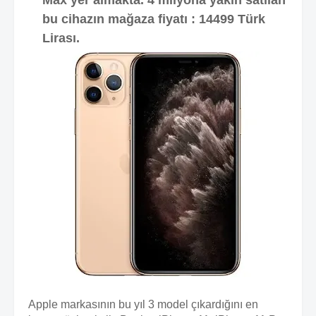
Max yer almakta. 4 milyona yakın satılan
bu cihazın mağaza fiyatı : 14499 Türk
Lirası.
Apple markasının bu yıl 3 model çıkardığını en