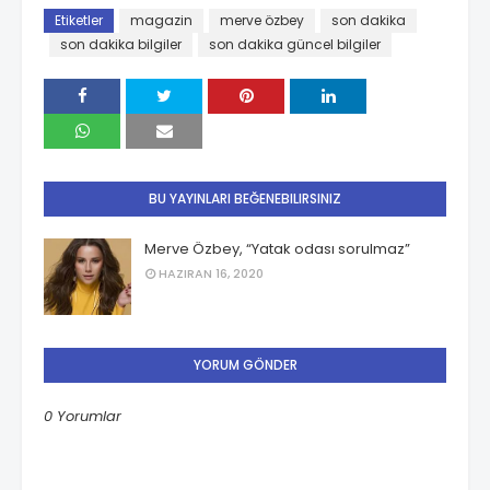
Etiketler
magazin
merve özbey
son dakika
son dakika bilgiler
son dakika güncel bilgiler
BU YAYINLARI BEĞENEBILIRSINIZ
Merve Özbey, “Yatak odası sorulmaz”
HAZIRAN 16, 2020
YORUM GÖNDER
0 Yorumlar