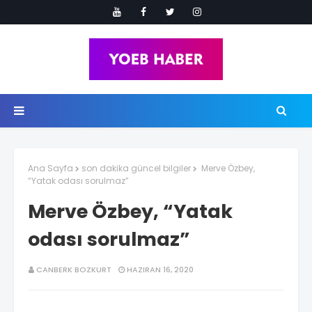
Ana Sayfa
son dakika güncel bilgiler
Merve Özbey,
“Yatak odası sorulmaz”
Merve Özbey, “Yatak
odası sorulmaz”
CANBERK BOZKURT
HAZIRAN 16, 2020